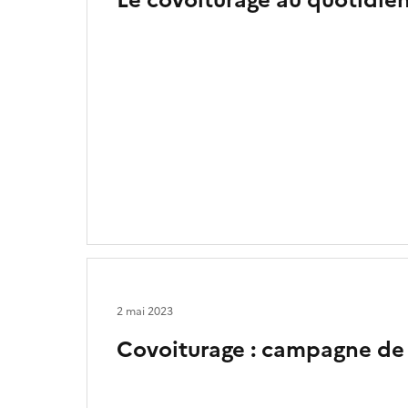
Le covoiturage au quotidie
2 mai 2023
Covoiturage : campagne d