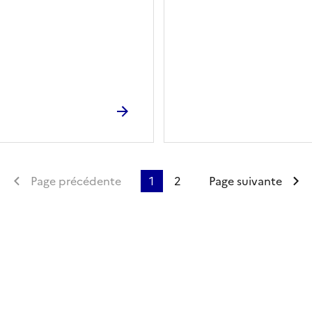
Première page
Page précédente
1
2
Page suivante
ien de la page dans le presse-papier