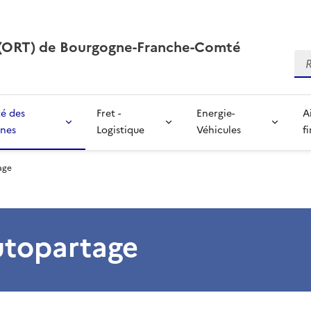
s (ORT) de Bourgogne-Franche-Comté
Re
té des
Fret -
Energie-
A
nes
Logistique
Véhicules
f
age
utopartage