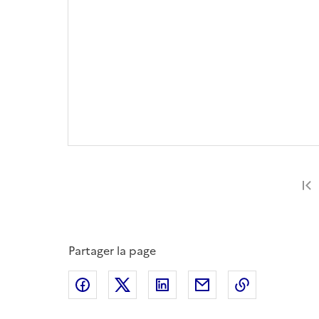
Partager la page
Partager sur Facebook
Partager sur X
Partager sur LinkedIn
Partager par email
Copier le l