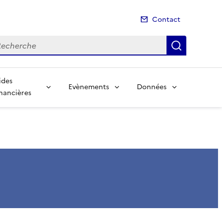
Contact
cherche
Recherch
ides
Evènements
Données
inancières