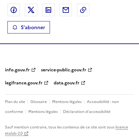
Partager sur Facebook
Partager sur X
Partager sur LinkedIn
Partager par email
Copier le lien de la 
S'abonner
info.gouv.fr
service-public.gouv.fr
legifrance.gouv.fr
data.gouv.fr
Plan du site
Glossaire
Mentions légales
Accessibilité : non
conforme
Mentions légales
Déclaration d’accessibilité
Sauf mention contraire, tous les contenus de ce site sont sous
licence
etalab-2.0