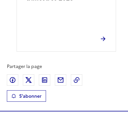
Partager la page
Partager sur Facebook
Partager sur X
Partager sur LinkedIn
Partager par email
Copier le lien de la 
S'abonner