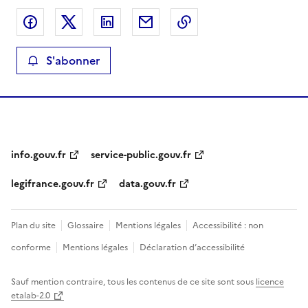
Partager sur Facebook
Partager sur X
Partager sur LinkedIn
Partager par email
Copier le lien de la 
S'abonner
info.gouv.fr
service-public.gouv.fr
legifrance.gouv.fr
data.gouv.fr
Plan du site
Glossaire
Mentions légales
Accessibilité : non
conforme
Mentions légales
Déclaration d’accessibilité
Sauf mention contraire, tous les contenus de ce site sont sous
licence
etalab-2.0