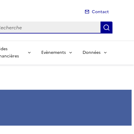
Contact
cherche
Recherch
ides
Evènements
Données
inancières