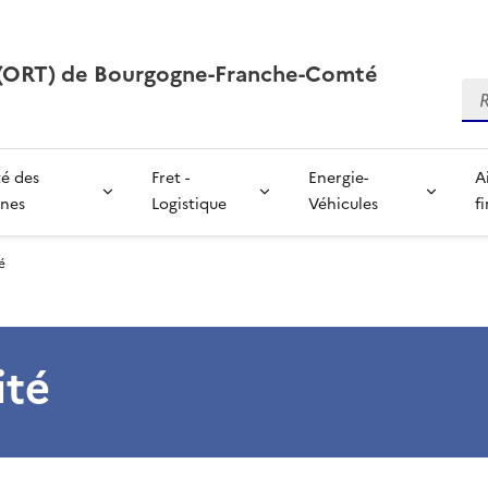
s (ORT) de Bourgogne-Franche-Comté
Re
té des
Fret -
Energie-
A
nes
Logistique
Véhicules
f
é
ité