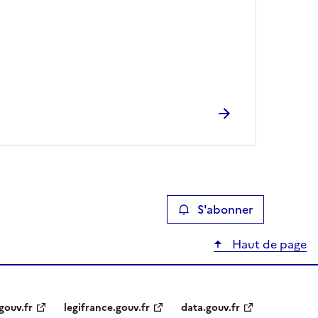
S'abonner
Haut de page
gouv.fr
legifrance.gouv.fr
data.gouv.fr