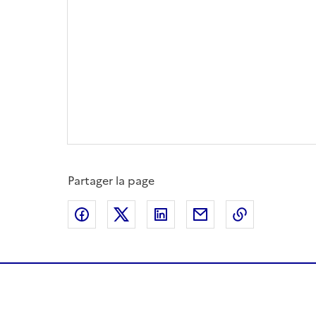
Partager la page
Partager sur Facebook
Partager sur X
Partager sur LinkedIn
Partager par email
Copier le l