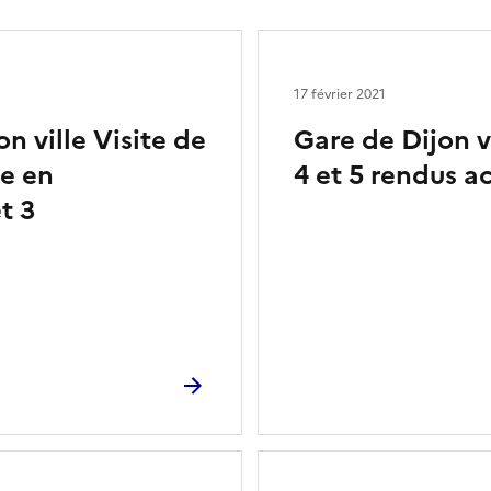
17 février 2021
n ville Visite de
Gare de Dijon v
se en
4 et 5 rendus a
t 3