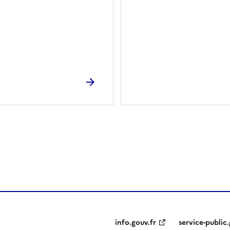
ien de la page dans le presse-papier
info.gouv.fr
service-public.