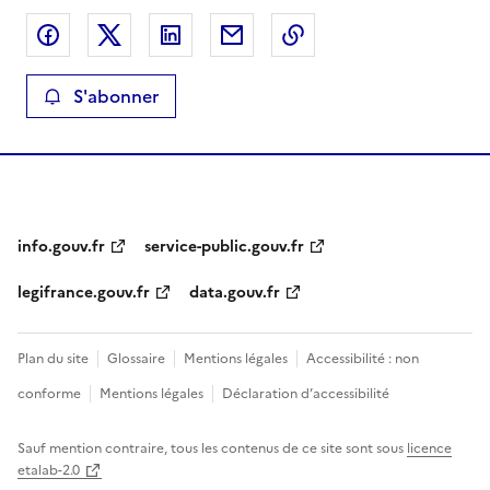
Partager sur Facebook
Partager sur X
Partager sur LinkedIn
Partager par email
Copier le lien de la 
S'abonner
info.gouv.fr
service-public.gouv.fr
legifrance.gouv.fr
data.gouv.fr
Plan du site
Glossaire
Mentions légales
Accessibilité : non
conforme
Mentions légales
Déclaration d’accessibilité
Sauf mention contraire, tous les contenus de ce site sont sous
licence
etalab-2.0